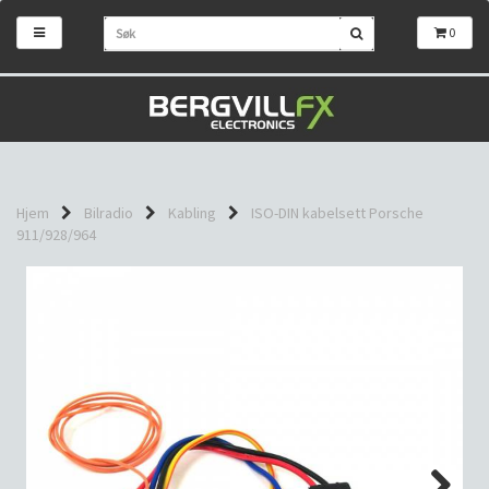
0
Hjem
Bilradio
Kabling
ISO-DIN kabelsett Porsche
911/928/964