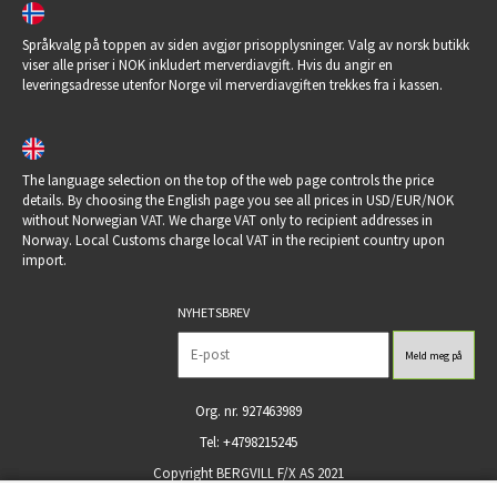
Språkvalg på toppen av siden avgjør prisopplysninger. Valg av norsk butikk
viser alle priser i NOK inkludert merverdiavgift. Hvis du angir en
leveringsadresse utenfor Norge vil merverdiavgiften trekkes fra i kassen.
The language selection on the top of the web page controls the price
details. By choosing the English page you see all prices in USD/EUR/NOK
without Norwegian VAT. We charge VAT only to recipient addresses in
Norway. Local Customs charge local VAT in the recipient country upon
import.
NYHETSBREV
Org. nr. 927463989
Tel: +4798215245
Copyright BERGVILL F/X AS 2021