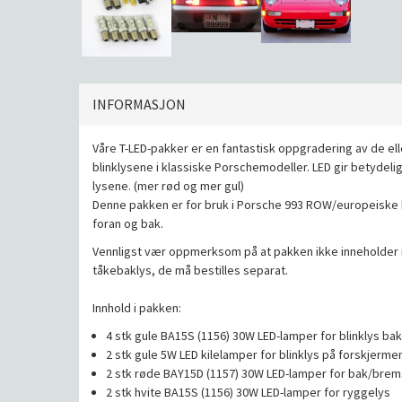
INFORMASJON
Våre T-LED-pakker er en fantastisk oppgradering av de ell
blinklysene i klassiske Porschemodeller. LED gir betydeli
lysene. (mer rød og mer gul)
Denne pakken er for bruk i Porsche 993 ROW/europeiske b
foran og bak.
Vennligst vær oppmerksom på at pakken ikke inneholder 
tåkebaklys, de må bestilles separat.
Innhold i pakken:
4 stk gule BA15S (1156) 30W LED-lamper for blinklys bak
2 stk gule 5W LED kilelamper for blinklys på forskjerme
2 stk røde BAY15D (1157) 30W LED-lamper for bak/brem
2 stk hvite BA15S (1156) 30W LED-lamper for ryggelys