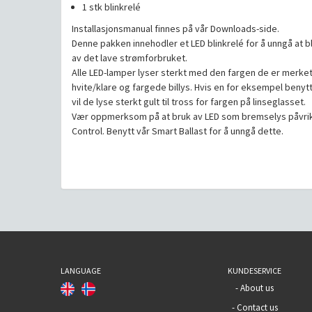
1 stk blinkrelé
Installasjonsmanual finnes på vår Downloads-side.
Denne pakken innehodler et LED blinkrelé for å unngå at b
av det lave strømforbruket.
Alle LED-lamper lyser sterkt med den fargen de er merket
hvite/klare og fargede billys. Hvis en for eksempel benytt
vil de lyse sterkt gult til tross for fargen på linseglasset.
Vær oppmerksom på at bruk av LED som bremselys påvrike
Control. Benytt vår Smart Ballast for å unngå dette.
LANGUAGE
KUNDESERVICE
-
About us
-
Contact us