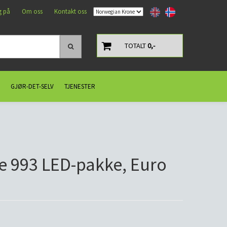
g på
Om oss
Kontakt oss
TOTALT
0,-
GJØR-DET-SELV
TJENESTER
e 993 LED-pakke, Euro