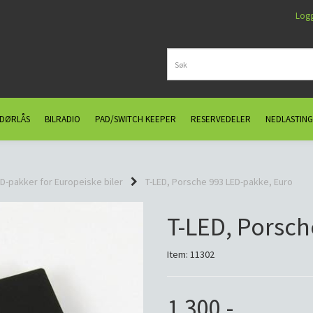
Log
 DØRLÅS
BILRADIO
PAD/SWITCH KEEPER
RESERVEDELER
NEDLASTING
D-pakker for Europeiske biler
T-LED, Porsche 993 LED-pakke, Euro
T-LED, Porsch
Item:
11302
1.300,-