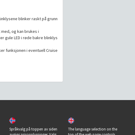
linklysene blinker raskt på grunn
 med, og kan brukes i
er gule LED i røde bakre blinklys
r funksjonen i eventuell Cruise
Språkvalg på toppen av siden
The language selection on the
avgjør prisopplysninger. Valg
top of the web page controls