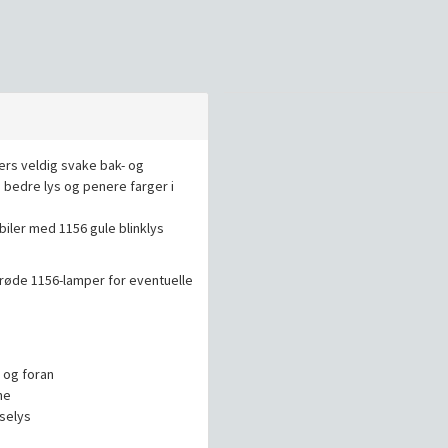
ers veldig svake bak- og
g bedre lys og penere farger i
iler med 1156 gule blinklys
røde 1156-lamper for eventuelle
 og foran
ne
selys