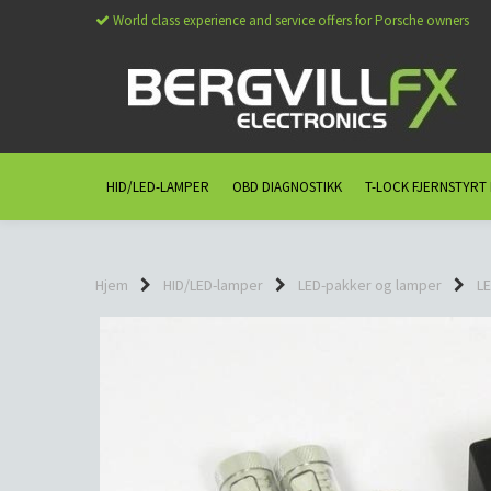
World class experience and service offers for Porsche owners
HID/LED-LAMPER
OBD DIAGNOSTIKK
T-LOCK FJERNSTYRT
Hjem
HID/LED-lamper
LED-pakker og lamper
LE