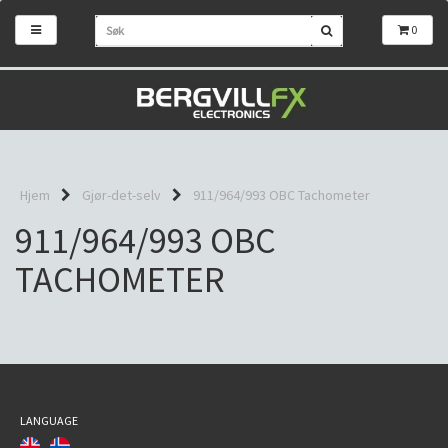
0
Hjem
Gjør-det-selv
911/964/993 OBC Tachometer
911/964/993 OBC
TACHOMETER
LANGUAGE