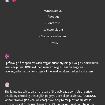
KUNDESERVICE
-
About us
-
Contact us
-
Salesconditions
-
Shipping and return
-
Privacy
Språkvalg på toppen av siden avgjør prisopplysninger. Valg av norsk butikk
viser alle priser i NOK inkludert merverdiavgift. Hvis du angir en
leveringsadresse utenfor Norge vil merverdiavgiften trekkes fra i kassen.
The language selection on the top of the web page controls the price
details. By choosing the English page you see all prices in USD/EUR/NOK
without Norwegian VAT. We charge VAT only to recipient addresses in
Norway. Local Customs charge local VAT in the recipient country upon